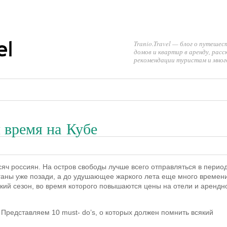
Tranio.Travel — блог о путешес
домов и квартир в аренду, рас
рекомендации туристам и много
 время на Кубе
яч россиян. На остров свободы лучше всего отправляться в перио
раганы уже позади, а до удушающее жаркого лета еще много времени
окий сезон, во время которого повышаются цены на отели и арендн
 Представляем 10 must- do’s, о которых должен помнить всякий