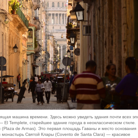
оящая машина времени. Здесь можно увидеть здания почти всех эп
— El Templete, старейшее здание города в неоклассическом стиле.
Plaza de Armas). Это первая площадь Гаваны и место основания
я монастырь Святой Клары (Covento de Santa Clara) — красивое