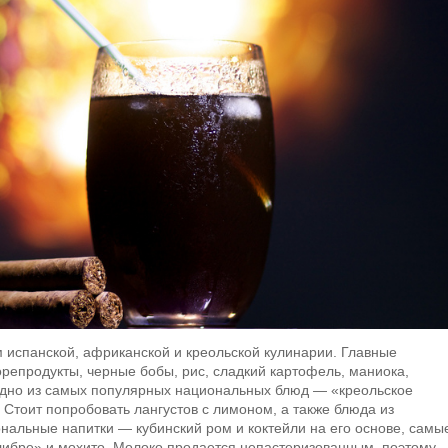
 испанской, африканской и креольской кулинарии. Главные
репродукты, черные бобы, рис, сладкий картофель, маниока,
Одно из самых популярных национальных блюд — «креольское
 Стоит попробовать лангустов с лимоном, а также блюда из
нальные напитки — кубинский ром и коктейли на его основе, самы
 либре» и мохито. Молоко продается непастеризованным, поэтому