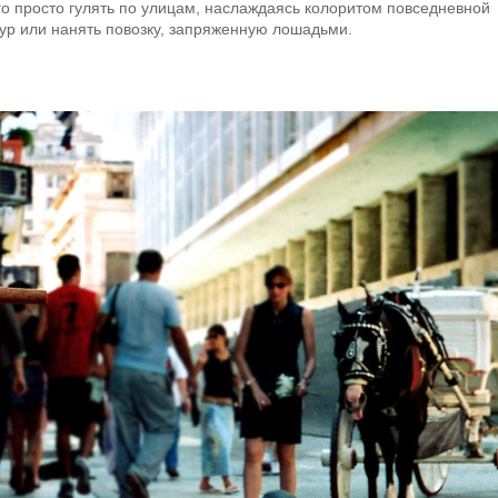
его просто гулять по улицам, наслаждаясь колоритом повседневной
ур или нанять повозку, запряженную лошадьми.