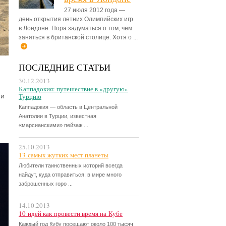
27 июля 2012 года —
день открытия летних Олимпийских игр
в Лондоне. Пора задуматься о том, чем
заняться в британской столице. Хотя о ...
ПОСЛЕДНИЕ СТАТЬИ
30.12.2013
Каппадокия: путешествие в «другую»
ми
Турцию
Каппадокия — область в Центральной
Анатолии в Турции, известная
«марсианскими» пейзаж ...
25.10.2013
13 самых жутких мест планеты
Любители таинственных историй всегда
найдут, куда отправиться: в мире много
заброшенных горо ...
14.10.2013
10 идей как провести время на Кубе
Каждый год Кубу посещают около 100 тысяч