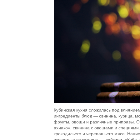
Кубинская кухня сложилась под влиянием
ингредиенты блюд — свинина, курица, мо
фрукты, овощи и различные приправы. 
ахиако», свинина с овощами и специями.
крокодильего и черепашьего мяса. Нацио
известные из которых — дайкири, «Куба