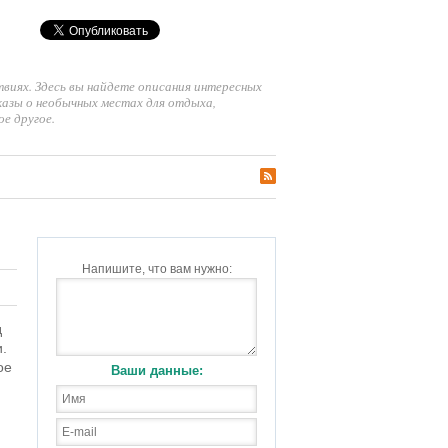
твиях. Здесь вы найдете описания интересных
сказы о необычных местах для отдыха,
е другое.
RSS
Напишите, что вам нужно:
д
.
ое
Ваши данные: