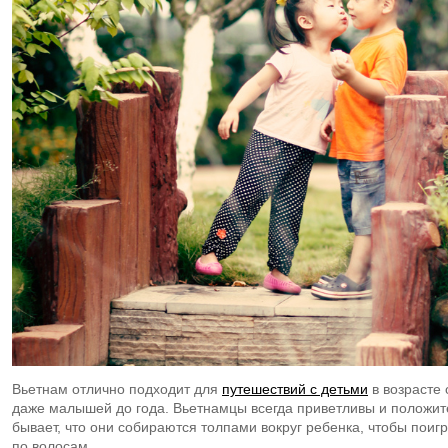
Вьетнам отлично подходит для
путешествий с детьми
в возрасте 
даже малышей до года. Вьетнамцы всегда приветливы и положит
бывает, что они собираются толпами вокруг ребенка, чтобы поигра
по волосам.