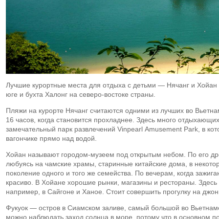
Лучшие курортные места для отдыха с детьми — Нячанг и Хойан
юге и бухта Халонг на
северо-востоке
страны.
Пляжи на курорте Нячанг считаются одними из лучших во Вьетн
16 часов, когда становится прохладнее. Здесь много отдыхающих
замечательный парк развлечений Vinpearl Amusement Park, в ко
вагончике прямо над водой.
Хойан называют
городом-музеем
под открытым небом. По его др
любуясь на чамские храмы, старинные китайские дома, в некото
поколение одного и того же семейства. По вечерам, когда зажиг
красиво. В Хойане хорошие рынки, магазины и рестораны. Здесь 
например, в Сайгоне и Ханое. Стоит совершить прогулку на джон
Фукуок — остров в Сиамском заливе, самый большой во Вьетнаме.
можно наблюдать заход солнца в море, потому что в основном п