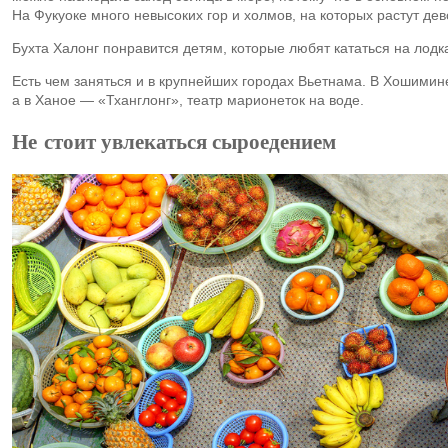
На Фукуоке много невысоких гор и холмов, на которых растут де
Бухта Халонг понравится детям, которые любят кататься на лодк
Есть чем заняться и в крупнейших городах Вьетнама. В Хошимине
а в Ханое — «Тханглонг», театр марионеток на воде.
Не стоит увлекаться сыроедением