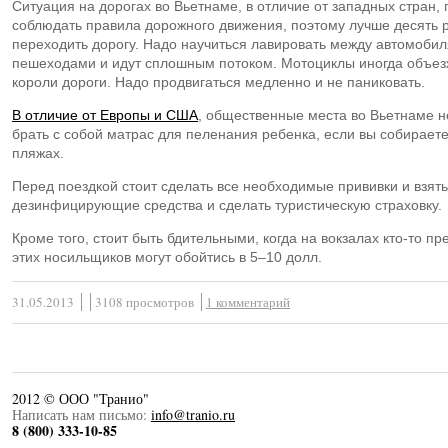
Ситуация на дорогах во Вьетнаме, в отличие от западных стран,
соблюдать правила дорожного движения, поэтому лучше десять 
переходить дорогу. Надо научиться лавировать между автомоби
пешеходами и идут сплошным потоком. Мотоциклы иногда объезж
короли дороги. Надо продвигаться медленно и не паниковать.
В отличие от Европы и США
, общественные места во Вьетнаме н
брать с собой матрас для пеленания ребенка, если вы собираете
пляжах.
Перед поездкой стоит сделать все необходимые прививки и взять
дезинфицирующие средства и сделать туристическую страховку.
Кроме того, стоит быть бдительными, когда на вокзалах
кто-то
пре
этих носильщиков могут обойтись в
5–10 долл.
31.05.2013
3108 просмотров
1 комментарий
2012 © ООО "Транио"
Написать нам письмо:
info@tranio.ru
8 (800) 333-10-85